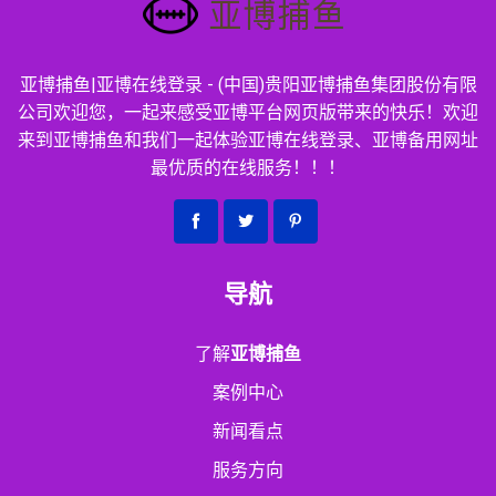
亚博捕鱼|亚博在线登录 - (中国)贵阳亚博捕鱼集团股份有限
公司欢迎您，一起来感受亚博平台网页版带来的快乐！欢迎
来到亚博捕鱼和我们一起体验亚博在线登录、亚博备用网址
最优质的在线服务！！！
导航
了解
亚博捕鱼
案例中心
新闻看点
服务方向