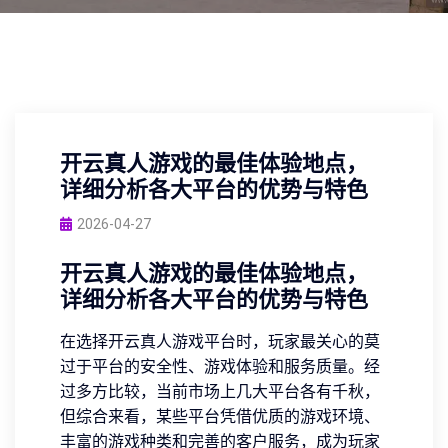
开云真人游戏的最佳体验地点，
详细分析各大平台的优势与特色
2026-04-27
开云真人游戏的最佳体验地点，
详细分析各大平台的优势与特色
在选择开云真人游戏平台时，玩家最关心的莫
过于平台的安全性、游戏体验和服务质量。经
过多方比较，当前市场上几大平台各有千秋，
但综合来看，某些平台凭借优质的游戏环境、
丰富的游戏种类和完善的客户服务，成为玩家