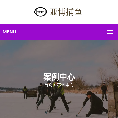
案例中心
首页
案例中心