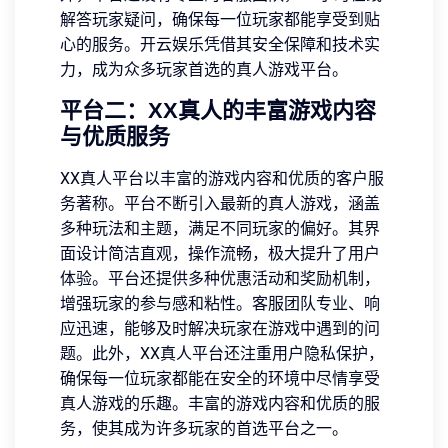
解答玩家疑问，确保每一位玩家都能享受到贴
心的服务。开云娱乐凭借其安全保障和技术实
力，成为众多玩家首选的真人游戏平台。
平台二：XX真人的丰富游戏内容
与优质服务
XX真人平台以丰富的游戏内容和优质的客户服
务著称。平台不断引入最新的真人游戏，涵盖
多种玩法和主题，满足不同玩家的偏好。其界
面设计简洁直观，操作流畅，极大提升了用户
体验。平台还提供多种优惠活动和奖励机制，
增强玩家的参与感和粘性。客服团队专业、响
应迅速，能够及时解决玩家在游戏中遇到的问
题。此外，XX真人平台还注重用户隐私保护，
确保每一位玩家都能在安全的环境中尽情享受
真人游戏的乐趣。丰富的游戏内容和优质的服
务，使其成为许多玩家的首选平台之一。