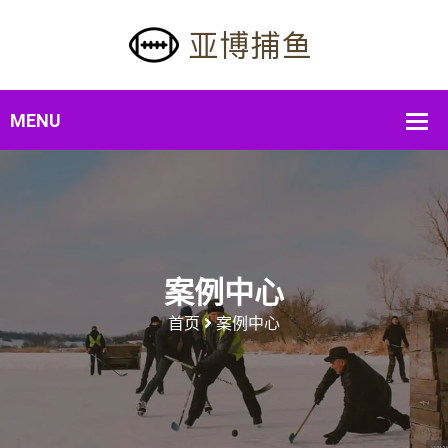
案例中心
首页
案例中心