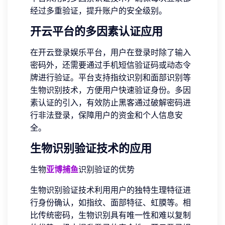
经过多重验证，提升账户的安全级别。
开云平台的多因素认证应用
在开云登录娱乐平台，用户在登录时除了输入
密码外，还需要通过手机短信验证码或动态令
牌进行验证。平台支持指纹识别和面部识别等
生物识别技术，方便用户快速验证身份。多因
素认证的引入，有效防止黑客通过破解密码进
行非法登录，保障用户的资金和个人信息安
全。
生物识别验证技术的应用
生物
亚博捕鱼
识别验证的优势
生物识别验证技术利用用户的独特生理特征进
行身份确认，如指纹、面部特征、虹膜等。相
比传统密码，生物识别具有唯一性和难以复制