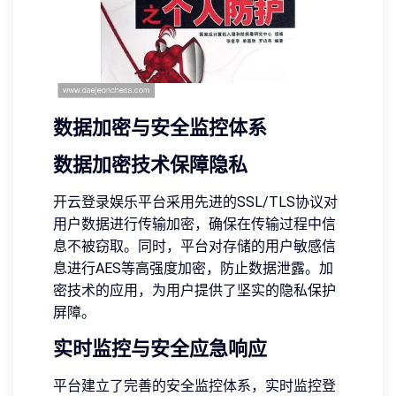
数据加密与安全监控体系
数据加密技术保障隐私
开云登录娱乐平台采用先进的SSL/TLS协议对
用户数据进行传输加密，确保在传输过程中信
息不被窃取。同时，平台对存储的用户敏感信
息进行AES等高强度加密，防止数据泄露。加
密技术的应用，为用户提供了坚实的隐私保护
屏障。
实时监控与安全应急响应
平台建立了完善的安全监控体系，实时监控登