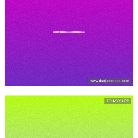
获取巴拉圭vs美国世界杯比赛观赛门票
的详细渠道与购票流程介绍