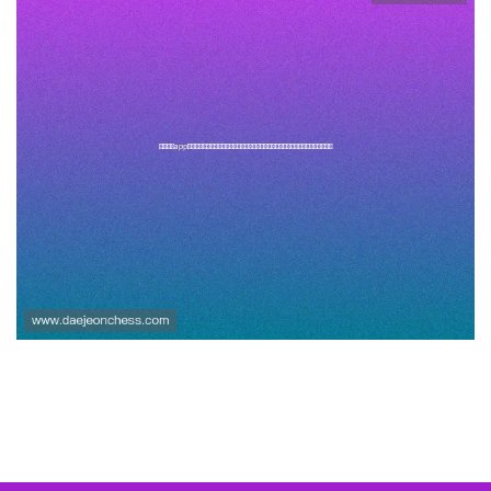
开云足球app下载提供全面的足球比赛数
据分析，帮助用户做出精准投注决策，提
升胜率和娱乐体验