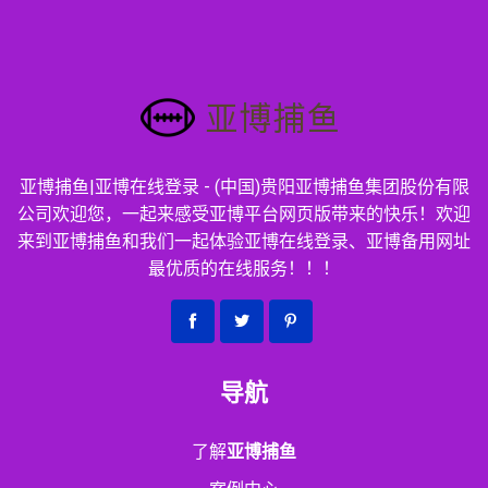
亚博捕鱼|亚博在线登录 - (中国)贵阳亚博捕鱼集团股份有限
公司欢迎您，一起来感受亚博平台网页版带来的快乐！欢迎
来到亚博捕鱼和我们一起体验亚博在线登录、亚博备用网址
最优质的在线服务！！！
导航
了解
亚博捕鱼