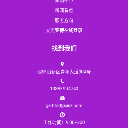
案例中心
新闻看点
服务方向
交流
亚博在线登录
找到我们
双鸭山新区青年大道904号
19883994743
garbled@sina.com
工作时间：9:00-6:00