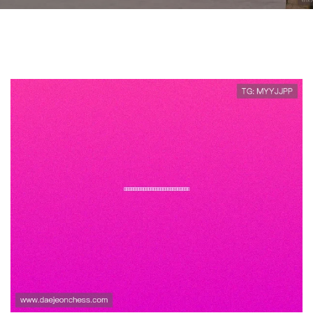
金博体育平台最新赛事资讯全面解析助你
掌握第一手体育动态