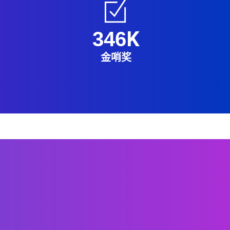
K
346
金哨奖