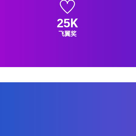
K
25
飞翼奖