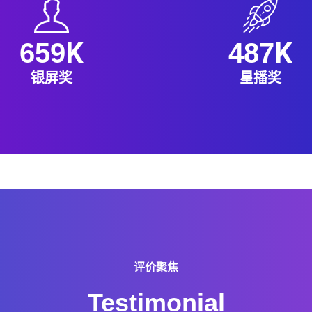
K
K
659
487
银屏奖
星播奖
评价聚焦
Testimonial