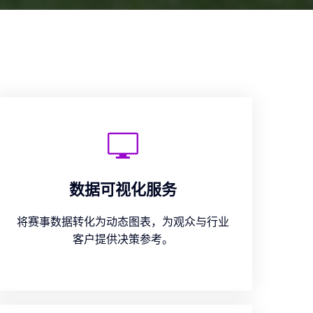
数据可视化服务
将赛事数据转化为动态图表，为观众与行业
客户提供决策参考。