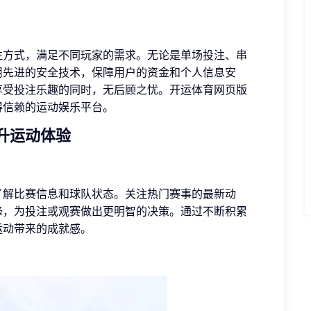
注方式，满足不同玩家的需求。无论是单场投注、串
用先进的安全技术，保障用户的资金和个人信息安
享受投注乐趣的同时，无后顾之忧。开运体育网页版
得信赖的运动娱乐平台。
升运动体验
了解比赛信息和球队状态。关注热门赛事的最新动
锋，为投注或观赛做出更明智的决策。通过不断积累
运动带来的成就感。