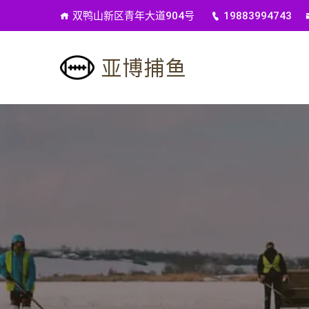
双鸭山新区青年大道904号
19883994743