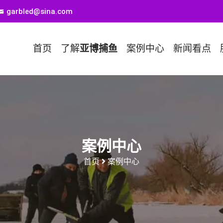
garbled@sina.com
首页
了解
亚博捕鱼
案例中心
新闻看点
案例中心
首页
案例中心