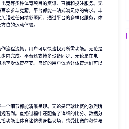
、电竞等多种体育项目的资讯、直播和投注服务。无
是喜欢参与竞猜，平台都能一站式满足你的需求。丰
避免错过任何精彩瞬间。通过平台的多样化服务，体
全方位的运动体验。
操作流程流畅，用户可以快速找到所需功能。无论是
几步内完成。平台还支持多设备同步，无论是在电
随地享受体育盛宴。良好的用户体验让体育迷们可以
每一个细节都能清晰呈现。无论是足球比赛的激烈瞬
间观看到。直播过程中还配备了详细的比分、数据分
直播功能让体育迷仿佛身临现场，感受比赛的激情与