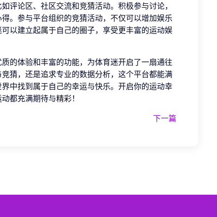
比如评论区、社区交流和竞猜活动。积极参与讨论，
心得。参与平台组织的竞猜活动，不仅可以增加娱乐
迷可以建立起属于自己的圈子，享受更丰富的运动娱
优质的体验和丰富的功能，为体育迷开启了一扇通往
与竞猜，还是追求专业的数据分析，这个平台都能满
世界中找到属于自己的幸运与快乐。开启你的运动幸
运动都充满期待与精彩！
下一篇