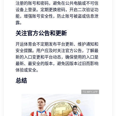
注册的账号和密码，避免在公共电脑或不可信
设备上登录。定期更换密码，开启二次验证功
能，增强账号安全性，防止账号被盗或信息泄
露。
关注官方公告和更新
开运体育会不定期发布平台更新、维护通知和
安全提醒。用户应及时关注官方公告，了解最
新的入口变更和平台动态，确保使用的入口是
最新、最安全的版本，避免因版本过旧而影响
体验或安全。
总结