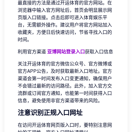
最直接的方法是通过开运体育的官方网站。在
浏览器中输入官方网址后，首页会明显展示网
页版入口链接。点击后即可进入体育娱乐平
台，无需额外操作。建议用户将官方网站加入
收藏夹，方便日后快速访问，节省寻找入口的
时间。
利用官方渠道
亚博网站登录入口
获取入口信息
关注开运体育的官方微信公众号、官方微博或
官方APP公告，及时获取最新入口地址。官方
渠道会第一时间发布入口变更通知，确保用户
不会错过最新的访问路径。此外，加入官方交
流群或订阅官方通知，也能第一时间获得入口
信息，避免使用非官方渠道带来的风险。
注意识别正规入口网址
在访问开运体育网页版入口时，要特别注意网