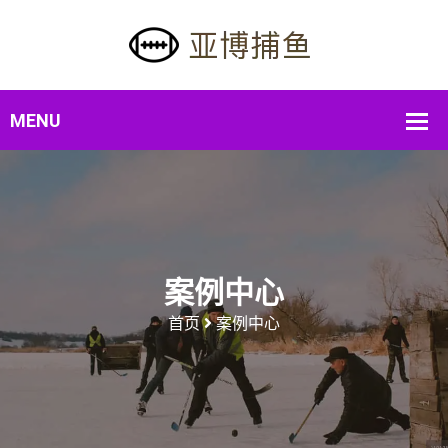
案例中心
首页
案例中心