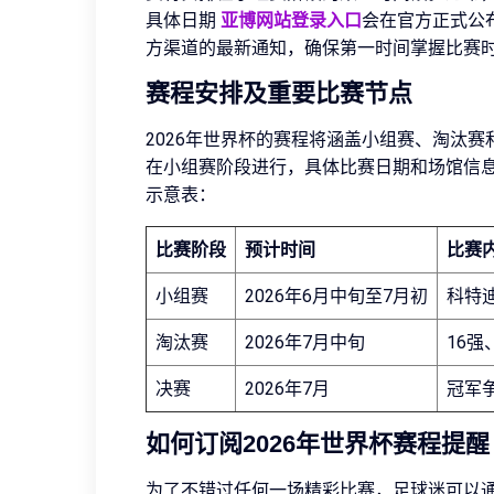
具体日期
亚博网站登录入口
会在官方正式公
方渠道的最新通知，确保第一时间掌握比赛
赛程安排及重要比赛节点
2026年世界杯的赛程将涵盖小组赛、淘汰
在小组赛阶段进行，具体比赛日期和场馆信
示意表：
比赛阶段
预计时间
比赛
小组赛
2026年6月中旬至7月初
科特迪
淘汰赛
2026年7月中旬
16强
决赛
2026年7月
冠军
如何订阅2026年世界杯赛程提醒
为了不错过任何一场精彩比赛，足球迷可以