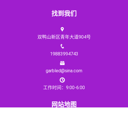
找到我们
双鸭山新区青年大道904号
19883994743
garbled@sina.com
工作时间：9:00-6:00
网站地图
SiteMap