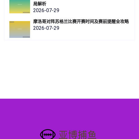
局解析
2026-07-29
摩洛哥对阵苏格兰比赛开赛时间及赛前提醒全攻略
2026-07-29