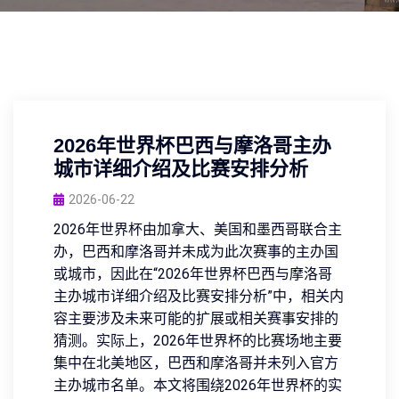
2026年世界杯巴西与摩洛哥主办
城市详细介绍及比赛安排分析
2026-06-22
2026年世界杯由加拿大、美国和墨西哥联合主
办，巴西和摩洛哥并未成为此次赛事的主办国
或城市，因此在“2026年世界杯巴西与摩洛哥
主办城市详细介绍及比赛安排分析”中，相关内
容主要涉及未来可能的扩展或相关赛事安排的
猜测。实际上，2026年世界杯的比赛场地主要
集中在北美地区，巴西和摩洛哥并未列入官方
主办城市名单。本文将围绕2026年世界杯的实