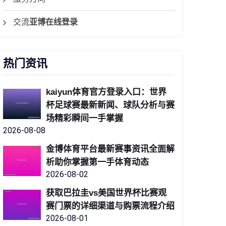
交流
亚博在线登录
热门资讯
kaiyun体育官方登录入口：世界
杯足球赛最新新闻、球队分析与赛
场精彩瞬间一手掌握
2026-08-08
金博体育平台最新赛事资讯全面解
析助你掌握第一手体育动态
2026-08-02
获取巴拉圭vs美国世界杯比赛观
赛门票的详细渠道与购票流程介绍
2026-08-01