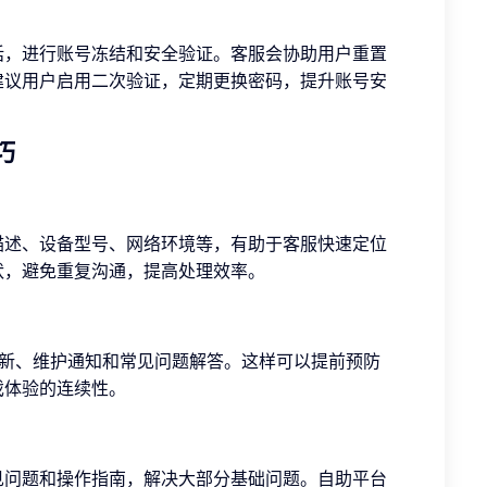
话，进行账号冻结和安全验证。客服会协助用户重置
建议用户启用二次验证，定期更换密码，提升账号安
巧
描述、设备型号、网络环境等，有助于客服快速定位
状，避免重复沟通，提高处理效率。
更新、维护通知和常见问题解答。这样可以提前预防
戏体验的连续性。
见问题和操作指南，解决大部分基础问题。自助平台