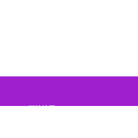
网站地图
号
SiteMap