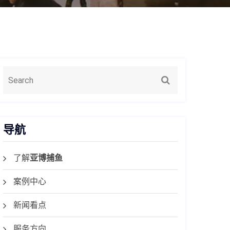
导航
了解
亚博捕鱼
案例中心
新闻看点
服务方向