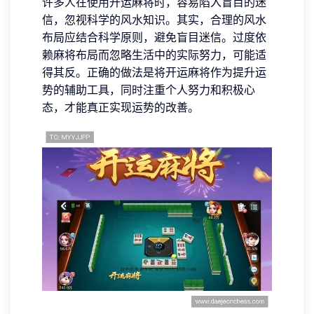
许多人在使用开运麻将时，容易陷入盲目的迷
信，忽视科学的风水知识。其实，合理的风水
布局应结合科学原则，避免盲目迷信。过度依
赖麻将布局而忽略生活中的实际努力，可能适
得其反。正确的做法是将开运麻将作为提升运
势的辅助工具，同时注重个人努力和积极心
态，才能真正实现运势的改善。