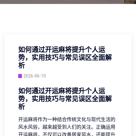
如何通过开运麻将提升个人运
势，实用技巧与常见误区全面解
析
2026-06-10
如何通过开运麻将提升个人运
势，实用技巧与常见误区全面解
析
开运麻将作为一种结合传统文化与现代生活的
风水风俗，越来越受到人们的关注。正确运用
开运麻将，不仅可以改善居家风水，还能提升