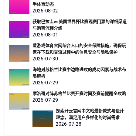
手体育动态
2026-08-02
获取巴拉圭vs美国世界杯比赛观赛门票的详细渠道
与购票流程介绍
2026-08-01
爱游戏体育官网综合入口的安全保障措施，确保玩
家在下载和交流过程中的信息安全与隐私保护
2026-07-30
海地对苏格兰比赛中边路进攻的成功因素与战术布
局解析
2026-07-29
摩洛哥对阵苏格兰比赛开赛时间及赛前提醒全攻略
2026-07-29
探索开云官网中文站最新款式与设计
理念，满足用户多样化的时尚需求
2026-07-28