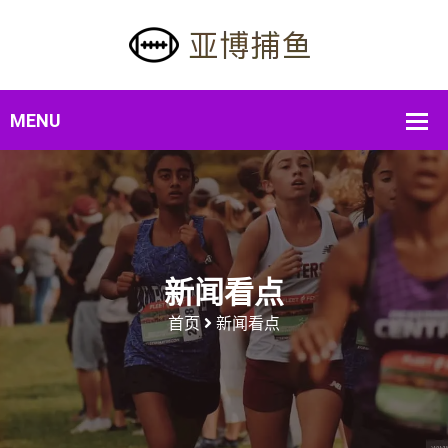
新闻看点
首页
新闻看点