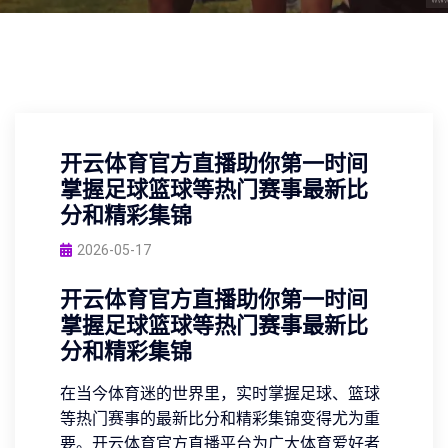
开云体育官方直播助你第一时间
掌握足球篮球等热门赛事最新比
分和精彩集锦
2026-05-17
开云体育官方直播助你第一时间
掌握足球篮球等热门赛事最新比
分和精彩集锦
在当今体育迷的世界里，实时掌握足球、篮球
等热门赛事的最新比分和精彩集锦变得尤为重
要。开云体育官方直播平台为广大体育爱好者