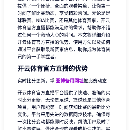
提供了一个便捷、全面的观看渠道，让你第一
时间了解比赛动态，享受精彩瞬间。无论是足
球联赛、NBA比赛，还是其他体育赛事，开云
体育官方直播都能满足你的需求，帮助你不错
过任何一个激动人心的瞬间。本文将详细介绍
开云体育官方直播的优势、使用方法以及如何
通过平台获取最新赛事信息，助你成为体育资
讯的第一手掌握者。
开云体育官方直播的优势
实时比分更新，掌
亚博备用网址
握比赛动态
开云体育官方直播平台提供了快速、准确的实
时比分更新，无论是足球、篮球还是其他体育
项目，用户都能第一时间获知比赛的最新比分
变化。平台采用先进的数据同步技术，确保每
一次比分变动都能即时反映，帮助用户及时了
解比赛进展，做出合理的观看或投注决策。实