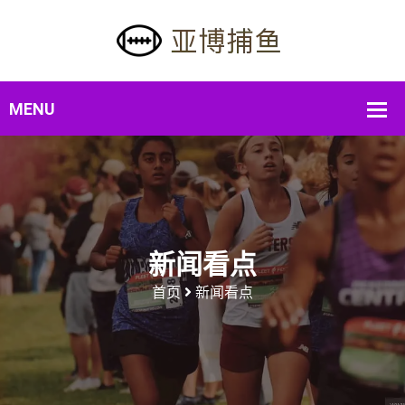
新闻看点
首页
新闻看点