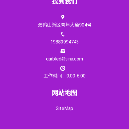
找到我们
双鸭山新区青年大道904号
19883994743
garbled@sina.com
工作时间：9:00-6:00
网站地图
SiteMap