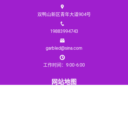
双鸭山新区青年大道904号
19883994743
garbled@sina.com
工作时间：9:00-6:00
网站地图
SiteMap