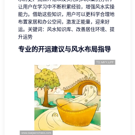
让用户在学习中不断积累经验，增强风水实操
能力。借助这些知识，用户可以更科学合理地
布置家居和办公空间，激发正能量，迎来好
运。关键词：风水知识库、改善居住环境、提
升运势
专业的开运建议与风水布局指导