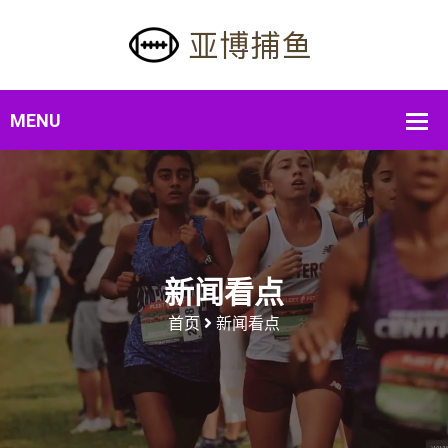
新闻看点
首页
新闻看点