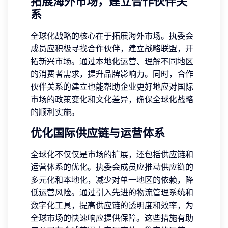
拓展海外市场，建立合作伙伴关
系
全球化战略的核心在于拓展海外市场。执委会
成员应积极寻找合作伙伴，建立战略联盟，开
拓新兴市场。通过本地化运营、理解不同地区
的消费者需求，提升品牌影响力。同时，合作
伙伴关系的建立也能帮助企业更好地应对国际
市场的政策变化和文化差异，确保全球化战略
的顺利实施。
优化国际供应链与运营体系
全球化不仅仅是市场的扩展，还包括供应链和
运营体系的优化。执委会成员应推动供应链的
多元化和本地化，减少对单一地区的依赖，降
低运营风险。通过引入先进的物流管理系统和
数字化工具，提高供应链的透明度和效率，为
全球市场的快速响应提供保障。这些措施有助