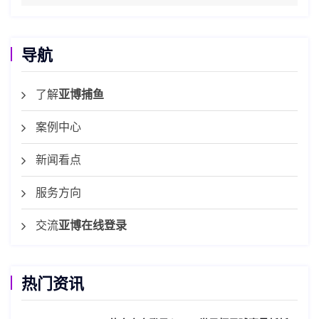
导航
了解
亚博捕鱼
案例中心
新闻看点
服务方向
交流
亚博在线登录
热门资讯