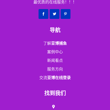
最优质的在线服务！！！
导航
了解
亚博捕鱼
案例中心
新闻看点
服务方向
交流
亚博在线登录
找到我们