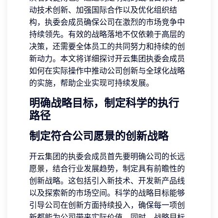
动技术创新、加强国际合作以及优化组织结
构，执委会成员确保公司在激烈的市场竞争中
持续领先。有效的战略落地不仅依赖于高层的
决策，还需要全体员工的共同努力和持续的创
新动力。本文将详细探讨开云集团执委会成员
如何在实际操作中推动公司创新与全球化战略
的实施，帮助企业实现可持续发展。
明确战略目标，制定科学的执行
路径
制定符合公司愿景的创新战略
开云集团的执委会成员首先要明确公司的长远
愿景，结合行业发展趋势，制定具有前瞻性的
创新战略。这包括引入新技术、开发新产品线
以及探索新的市场空间。科学的战略目标能够
引导公司在创新方面持续投入，确保每一项创
新都能为公司带来实际价值。同时，战略目标