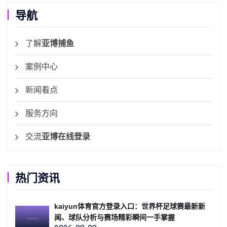
导航
了解
亚博捕鱼
案例中心
新闻看点
服务方向
交流
亚博在线登录
热门资讯
kaiyun体育官方登录入口：世界杯足球赛最新新
闻、球队分析与赛场精彩瞬间一手掌握