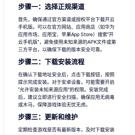
步骤一：选择正规渠道
首先，确保通过官方渠道或授权平台下载开云
手机版。可以在官方网站、应用商店（如华为
应用市场、应用宝、苹果App Store）搜索“开
云手机版”，避免使用未知来源的APK文件或第
三方平台，以确保下载的版本安全可靠。
步骤二：下载安装流程
在确认下载地址安全后，点击下载按钮，按照
提示完成安装。对于安卓设备，可能需要开启
“允许安装未知来源应用”的权限。安装完成
后，建议立即进行安全扫描，确保应用无病毒
或木马，保障游戏体验无忧无虑。
步骤三：更新和维护
定期检查游戏是否有最新版本，及时下载安装