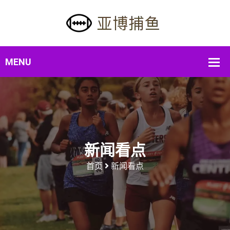
新闻看点
首页
新闻看点