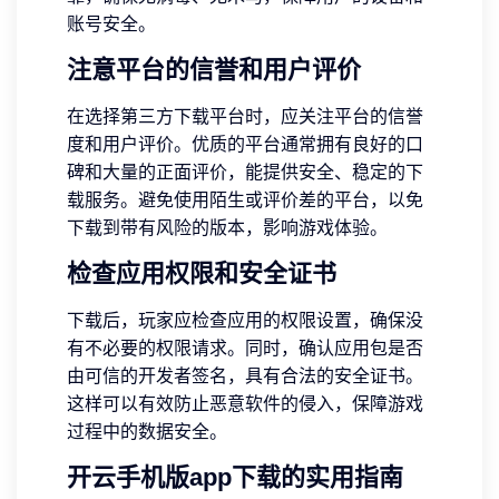
账号安全。
注意平台的信誉和用户评价
在选择第三方下载平台时，应关注平台的信誉
度和用户评价。优质的平台通常拥有良好的口
碑和大量的正面评价，能提供安全、稳定的下
载服务。避免使用陌生或评价差的平台，以免
下载到带有风险的版本，影响游戏体验。
检查应用权限和安全证书
下载后，玩家应检查应用的权限设置，确保没
有不必要的权限请求。同时，确认应用包是否
由可信的开发者签名，具有合法的安全证书。
这样可以有效防止恶意软件的侵入，保障游戏
过程中的数据安全。
开云手机版app下载的实用指南