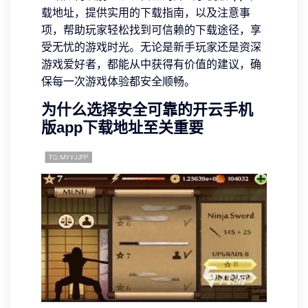
载地址，提供实用的下载指南，以及注意事
项，帮助玩家轻松找到可信赖的下载途径，享
受无忧的游戏时光。无论是新手玩家还是资深
游戏爱好者，都能从中获得有价值的建议，确
保每一次游戏体验都安全顺畅。
为什么选择安全可靠的开云手机
版app下载地址至关重要