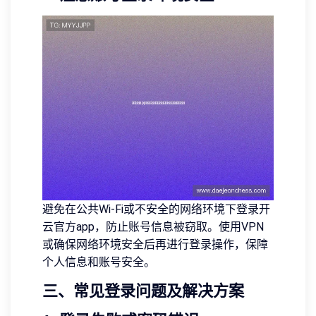
避免在公共Wi-Fi或不安全的网络环境下登录开
云官方app，防止账号信息被窃取。使用VPN
或确保网络环境安全后再进行登录操作，保障
个人信息和账号安全。
三、常见登录问题及解决方案