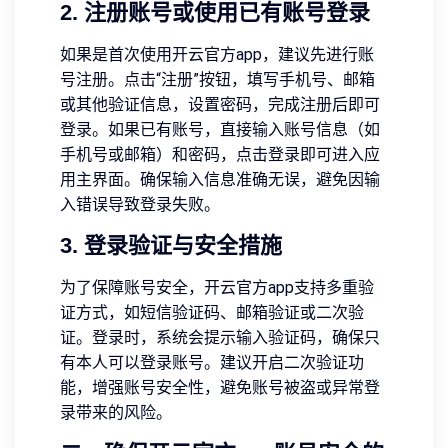
2. 注册账号或使用已有账号登录
如果是首次使用开云官方app，建议先进行账
号注册。点击“注册”按钮，填写手机号、邮箱
或其他验证信息，设置密码，完成注册后即可
登录。如果已有账号，直接输入账号信息（如
手机号或邮箱）和密码，点击登录即可进入应
用主界面。确保输入信息准确无误，避免因输
入错误导致登录失败。
3. 登录验证与安全措施
为了保障账号安全，开云官方app支持多重验
证方式，如短信验证码、邮箱验证或二次验
证。登录时，系统会提示输入验证码，确保只
有本人可以登录账号。建议开启二次验证功
能，增强账号安全性，避免账号被盗或异常登
录带来的风险。