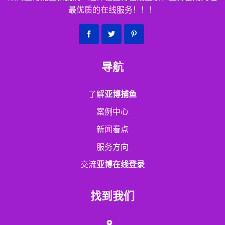
最优质的在线服务！！！
导航
了解
亚博捕鱼
案例中心
新闻看点
服务方向
交流
亚博在线登录
找到我们