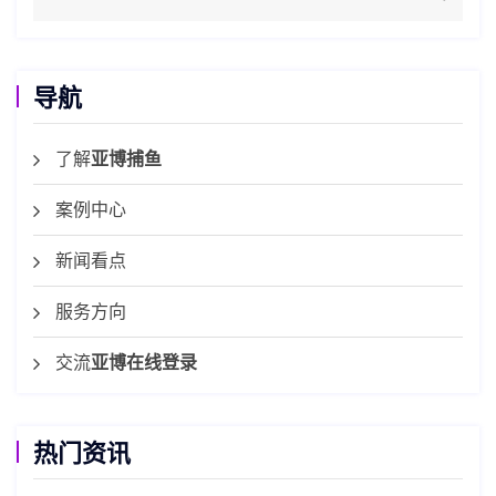
导航
了解
亚博捕鱼
案例中心
新闻看点
服务方向
交流
亚博在线登录
热门资讯