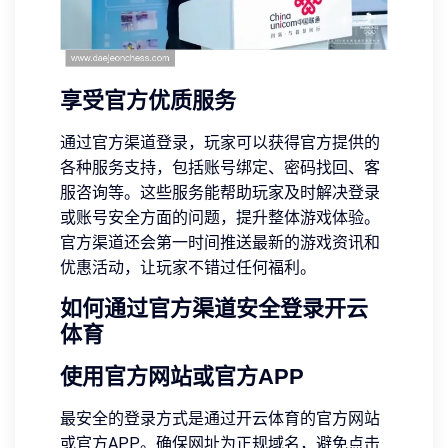
享受官方优质服务
通过官方渠道登录，玩家可以获得官方提供的
各种服务支持，包括账号绑定、密码找回、客
服咨询等。这些服务能帮助玩家及时解决登录
或账号安全方面的问题，提升整体游戏体验。
官方渠道还会第一时间推送最新的游戏资讯和
优惠活动，让玩家不错过任何福利。
如何通过官方渠道安全登录开云
体育
使用官方网站或官方APP
最安全的登录方式是通过开云体育的官方网站
或官方APP。确保网址为正规域名，避免点击