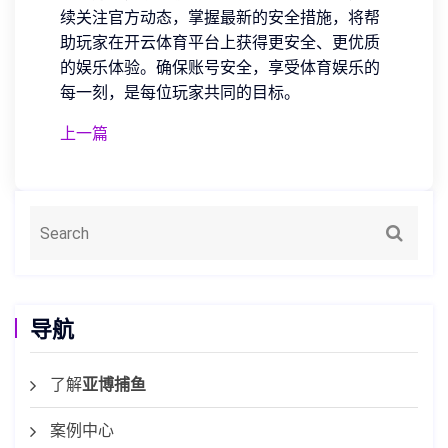
续关注官方动态，掌握最新的安全措施，将帮
助玩家在开云体育平台上获得更安全、更优质
的娱乐体验。确保账号安全，享受体育娱乐的
每一刻，是每位玩家共同的目标。
上一篇
导航
了解
亚博捕鱼
案例中心