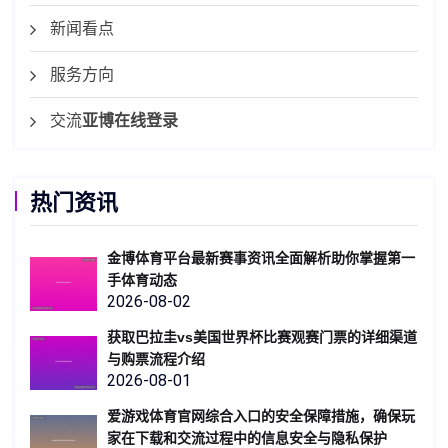
新闻看点
服务方向
交流
亚博在线登录
热门资讯
金博体育平台最新赛事资讯全面解析助你掌握第一
手体育动态
2026-08-02
获取巴拉圭vs美国世界杯比赛观赛门票的详细渠道
与购票流程介绍
2026-08-01
爱游戏体育官网综合入口的安全保障措施，确保玩
家在下载和交流过程中的信息安全与隐私保护