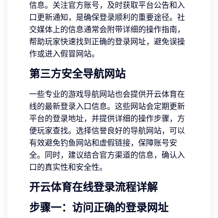
信息。关注官方账号，及时获取平台公告和入
口更新通知，是确保登录顺利的重要途径。社
交媒体上的信息通常会附带详细的操作指南，
帮助玩家快速找到正确的登录网址，避免误操
作或进入假冒网站。
第三方安全导航网站
一些专业的游戏导航网站也会提供开云体育在
线的最新登录入口信息。这些网站会定期更新
平台的登录地址，并提供详细的操作步骤，方
便玩家查找。选择信誉良好的导航网站，可以
有效避免钓鱼网站和虚假链接，保障账号安
全。同时，建议结合官方渠道的信息，确认入
口的真实性和安全性。
开云体育在线登录流程详解
步骤一：访问正确的登录网址