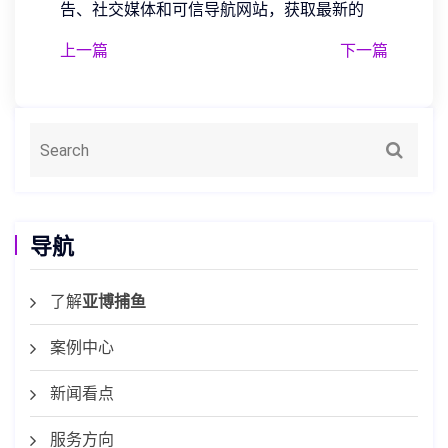
告、社交媒体和可信导航网站，获取最新的
上一篇
下一篇
导航
了解
亚博捕鱼
案例中心
新闻看点
服务方向