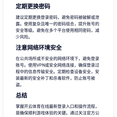
定期更换密码
建议定期更换登录密码，避免密码被破解或泄
露。使用复杂且唯一的密码组合，提升账号的
安全等级。避免在多个平台使用相同密码，减
少风险。
注意网络环境安全
在公共场所或不安全的网络环境下，避免登录
账号。使用VPN或安全网络连接，确保登录过
程中的信息传输安全。定期检查设备安全，安
装最新的安全补丁和杀毒软件，防止账号被
盗。
总结
掌握开云体育在线最新登录入口和操作流程，
是确保顺利游戏体验的关键。通过关注官方公