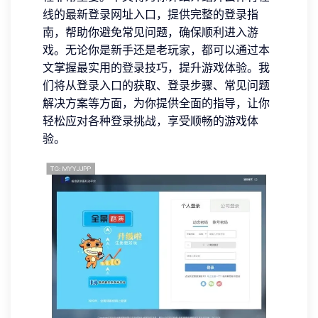
线的最新登录网址入口，提供完整的登录指
南，帮助你避免常见问题，确保顺利进入游
戏。无论你是新手还是老玩家，都可以通过本
文掌握最实用的登录技巧，提升游戏体验。我
们将从登录入口的获取、登录步骤、常见问题
解决方案等方面，为你提供全面的指导，让你
轻松应对各种登录挑战，享受顺畅的游戏体
验。