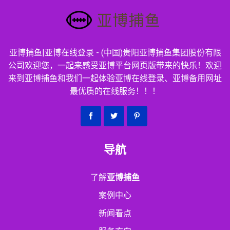
亚博捕鱼|亚博在线登录 - (中国)贵阳亚博捕鱼集团股份有限
公司欢迎您，一起来感受亚博平台网页版带来的快乐！欢迎
来到亚博捕鱼和我们一起体验亚博在线登录、亚博备用网址
最优质的在线服务！！！
导航
了解
亚博捕鱼
案例中心
新闻看点