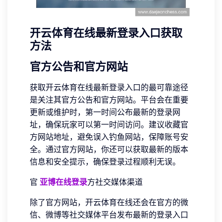
开云体育在线最新登录入口获取
方法
官方公告和官方网站
获取开云体育在线最新登录入口的最可靠途径
是关注其官方公告和官方网站。平台会在重要
更新或维护时，第一时间公布最新的登录网
址，确保玩家可以第一时间访问。建议收藏官
方网站地址，避免误入钓鱼网站，保障账号安
全。通过官方网站，你还可以获取最新的版本
信息和安全提示，确保登录过程顺利无误。
官
亚博在线登录
方社交媒体渠道
除了官方网站，开云体育在线还会在官方的微
信、微博等社交媒体平台发布最新的登录入口