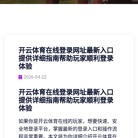
开云体育在线登录网址最新入口
提供详细指南帮助玩家顺利登录
体验
2026-04-22
开云体育在线登录网址最新入口
提供详细指南帮助玩家顺利登录
体验
如果你是开云体育在线的玩家，想要快速、安
全地登录平台，掌握最新的登录入口和操作流
程非常重要。本文将为你详细介绍开云体育在