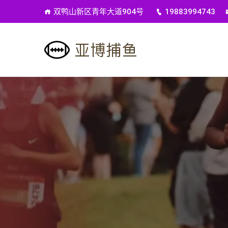
双鸭山新区青年大道904号
19883994743