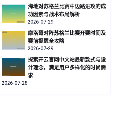
海地对苏格兰比赛中边路进攻的成
功因素与战术布局解析
2026-07-29
摩洛哥对阵苏格兰比赛开赛时间及
赛前提醒全攻略
2026-07-29
探索开云官网中文站最新款式与设
计理念，满足用户多样化的时尚需
求
2026-07-28