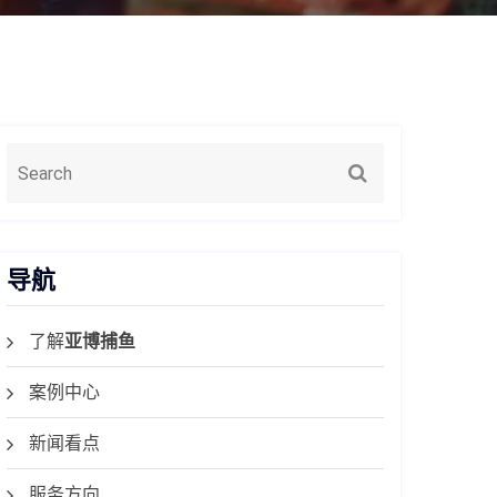
导航
了解
亚博捕鱼
案例中心
新闻看点
服务方向