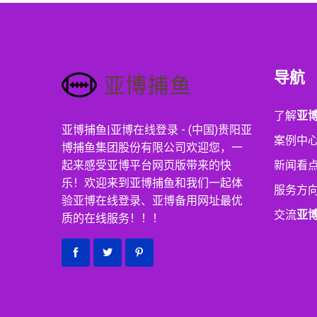
使用网络加速器或VPN
网络加速器可以优化数据传输路径，减少中转
确保其支持开云体育平台，能有效提升连接速
点，减少数据传输距离，降低延迟，但需注意选
值。
总结
检测和降低开云体育平台的ping值是提升
检测和游戏内监控，可以准确掌握当前的网络
距离服务器
下一篇