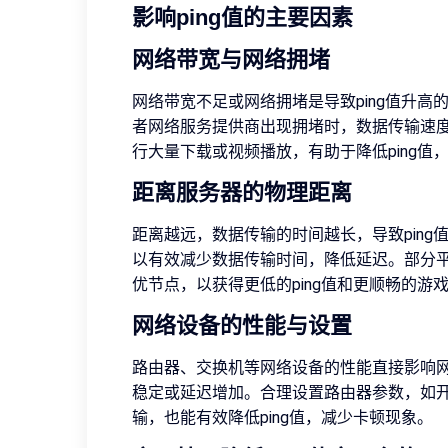
通过命令行检测ping值
在Windows系统中，可以使用“命令提示符”进行
“ping www.kaiyun.com”，即可
方法适合技术用户，能快速掌握到开云体育
监控网络状态与游戏内延迟
许多游戏客户端或平台会显示实时的ping
如NetLimiter、Wireshark等，可
异常情况。通过持续监控，玩家可以更有针对