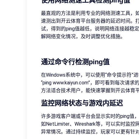
使用网络测速工具检测ping值
最直观的方法是利用专业的网络测速工具，如Pin
速测出到开云体育平台服务器的延迟时间。
试，得到的ping值越低，说明网络连接越
解网络变化情况，及时调整优化措施。