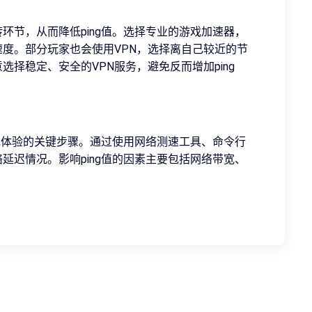
g值
络稳定性和速度。无线网络容易受到干扰，导致信号
置合理，远离干扰源，如微波炉、无线电话等，有助于
，如下载工具、视频流媒体等。这样可以释放更多网
监控后台程序，及时关闭不必要的应用，确保网络资
餐
供的网络质量差异较大。选择信誉好、网络稳定性高
ing值。部分地区还支持光纤宽带，具有更低的延迟和
。