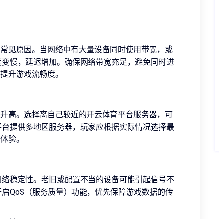
ping测试。输入“ping + 服务器地址”命令，例如
看到每次请求的响应时间。响应时间越低，代表网络延迟越小。此
平台的网络延迟情况，为后续优化提供依据。
值，玩家可以在游戏设置中查看。结合网络监控软件，
以实时监控网络流量和延迟变化，帮助判断是否存在网络瓶颈或
性地采取措施，确保ping值保持在理想范围内。