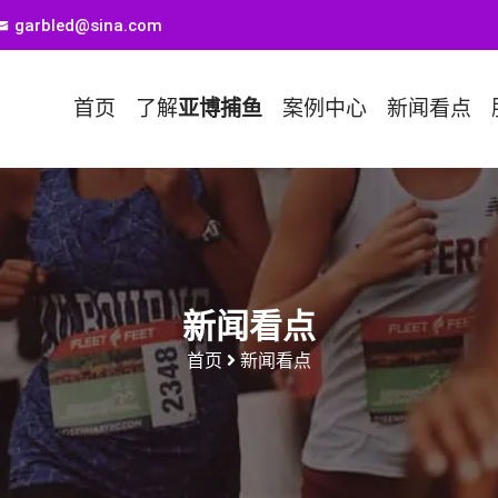
garbled@sina.com
首页
了解
亚博捕鱼
案例中心
新闻看点
新闻看点
首页
新闻看点