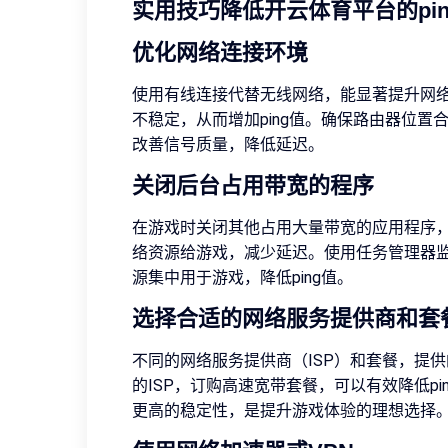
影响ping值的主要因素
网络带宽与网络拥堵
网络带宽不足或网络拥堵是导致ping值升
者网络服务提供商出现拥堵时，数据传输速
行大量下载或视频播放，有助于降低ping值
距离服务器的物理距离
距离越远，数据传输的时间越长，导致pin
以有效减少数据传输时间，降低延迟。部分
优节点，以获得更低的ping值和更顺畅的游
网络设备的性能与设置
路由器、交换机等网络设备的性能直接影响
稳定或延迟增加。合理设置路由器参数，如开
输，也能有效降低ping值，减少卡顿现象。