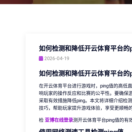
如何检测和降低开云体育平台的p
2026-04-19
如何检测和降低开云体育平台的p
在开云体育平台进行游戏时，ping值的高低
响玩家的操作反应和比赛的公平性。要确保游
采取有效措施降低ping。本文将详细介绍检测p
技巧，帮助玩家提升游戏体验，享受更顺畅
检
亚博在线登录
测开云体育平台ping值的有