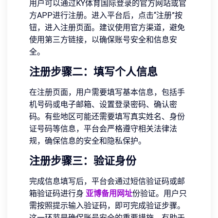
用户可以通过KY体育国际登录的官方网站或官
方APP进行注册。进入平台后，点击“注册”按
钮，进入注册页面。建议使用官方渠道，避免
使用第三方链接，以确保账号安全和信息安
全。
注册步骤二：填写个人信息
在注册页面，用户需要填写基本信息，包括手
机号码或电子邮箱、设置登录密码、确认密
码。有些地区可能还需要填写真实姓名、身份
证号码等信息，平台会严格遵守相关法律法
规，确保信息的安全和隐私保护。
注册步骤三：验证身份
完成信息填写后，平台会通过短信验证码或邮
箱验证码进行身
亚博备用网址
份验证。用户只
需按照提示输入验证码，即可完成验证步骤。
这一环节是确保账号安全的重要措施，有助于