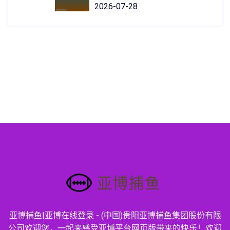
2026-07-28
亚博捕鱼|亚博在线登录 - (中国)贵阳亚博捕鱼集团股份有限
公司欢迎您，一起来感受亚博平台网页版带来的快乐！欢迎