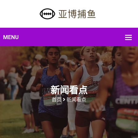
新闻看点
首页
新闻看点