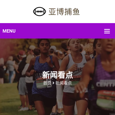
新闻看点
首页
新闻看点