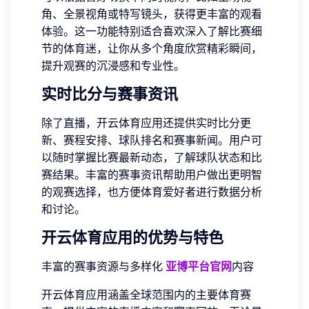
角、全景视角或特写镜头，获得更丰富的观看
体验。这一功能特别适合喜欢深入了解比赛细
节的体育迷，让你从多个角度欣赏精彩瞬间，
提升观赛的沉浸感和专业性。
实时比分与赛事资讯
除了直播，开云体育应用还提供实时比分更
新、赛程安排、球队排名和赛事新闻。用户可
以随时掌握比赛最新动态，了解球队状态和比
赛结果。丰富的赛事资讯帮助用户做出更明智
的观赛选择，也方便体育爱好者进行数据分析
和讨论。
开云体育应用的优势与特色
丰富的赛事资源与多样化
亚博平台官网
内容
开云体育应用涵盖全球范围内的主要体育赛