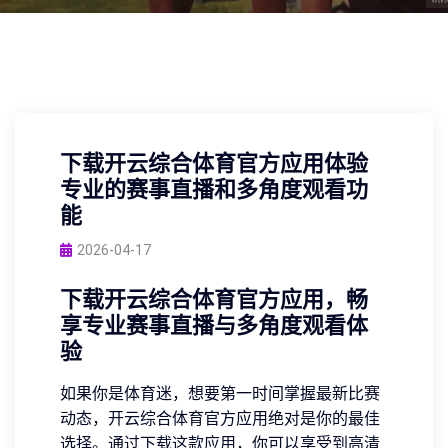
下载开云综合体育官方应用体验
专业的赛事直播和多角度观看功
能
2026-04-17
下载开云综合体育官方应用，畅
享专业赛事直播与多角度观看体
验
如果你是体育迷，想要第一时间掌握最新比赛
动态，开云综合体育官方应用绝对是你的最佳
选择。通过下载这款应用，你可以享受到高清