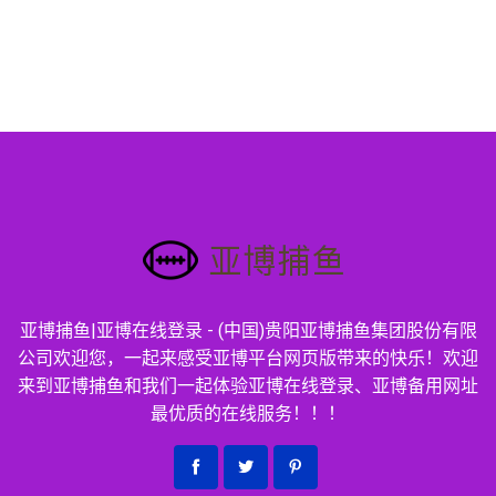
亚博捕鱼|亚博在线登录 - (中国)贵阳亚博捕鱼集团股份有限
公司欢迎您，一起来感受亚博平台网页版带来的快乐！欢迎
来到亚博捕鱼和我们一起体验亚博在线登录、亚博备用网址
最优质的在线服务！！！