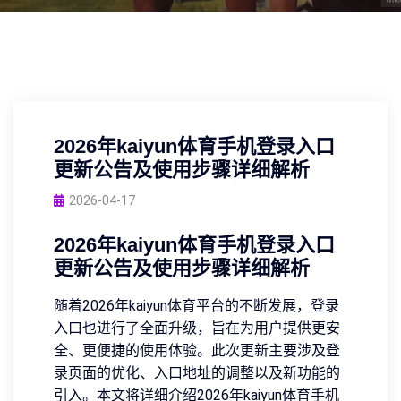
2026年kaiyun体育手机登录入口
更新公告及使用步骤详细解析
2026-04-17
2026年kaiyun体育手机登录入口
更新公告及使用步骤详细解析
随着2026年kaiyun体育平台的不断发展，登录
入口也进行了全面升级，旨在为用户提供更安
全、更便捷的使用体验。此次更新主要涉及登
录页面的优化、入口地址的调整以及新功能的
引入。本文将详细介绍2026年kaiyun体育手机