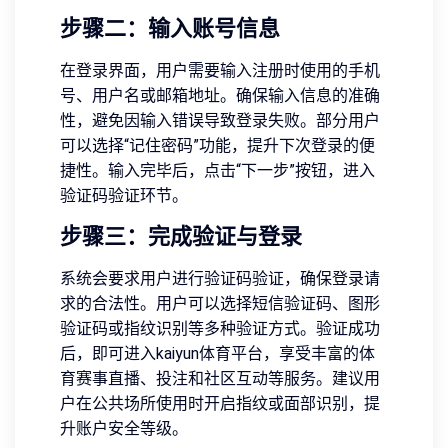
步骤二：输入账号信息
在登录界面，用户需要输入注册时使用的手机
号、用户名或邮箱地址。确保输入信息的准确
性，避免因输入错误导致登录失败。部分用户
可以选择“记住密码”功能，提升下次登录的便
捷性。输入完毕后，点击“下一步”按钮，进入
验证码验证环节。
步骤三：完成验证与登录
系统会要求用户进行验证码验证，确保登录请
求的合法性。用户可以选择短信验证码、图形
验证码或指纹识别等多种验证方式。验证成功
后，即可进入kaiyun体育平台，享受丰富的体
育赛事直播、投注和社区互动等服务。建议用
户在公共场所使用时开启指纹或面部识别，提
升账户安全等级。