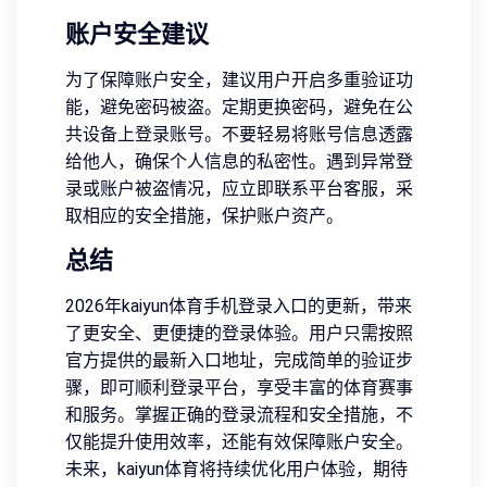
账户安全建议
为了保障账户安全，建议用户开启多重验证功
能，避免密码被盗。定期更换密码，避免在公
共设备上登录账号。不要轻易将账号信息透露
给他人，确保个人信息的私密性。遇到异常登
录或账户被盗情况，应立即联系平台客服，采
取相应的安全措施，保护账户资产。
总结
2026年kaiyun体育手机登录入口的更新，带来
了更安全、更便捷的登录体验。用户只需按照
官方提供的最新入口地址，完成简单的验证步
骤，即可顺利登录平台，享受丰富的体育赛事
和服务。掌握正确的登录流程和安全措施，不
仅能提升使用效率，还能有效保障账户安全。
未来，kaiyun体育将持续优化用户体验，期待