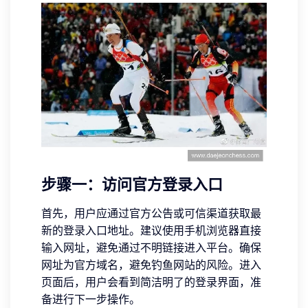
步骤一：访问官方登录入口
首先，用户应通过官方公告或可信渠道获取最
新的登录入口地址。建议使用手机浏览器直接
输入网址，避免通过不明链接进入平台。确保
网址为官方域名，避免钓鱼网站的风险。进入
页面后，用户会看到简洁明了的登录界面，准
备进行下一步操作。