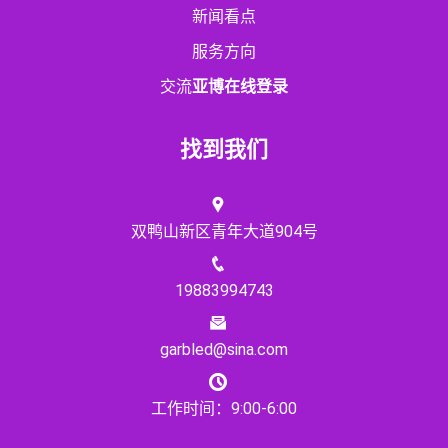
新闻看点
服务方向
交流
亚博在线登录
找到我们
双鸭山新区青年大道904号
19883994743
garbled@sina.com
工作时间：9:00-6:00