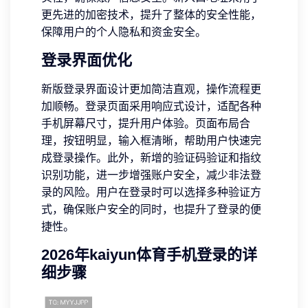
更先进的加密技术，提升了整体的安全性能，
保障用户的个人隐私和资金安全。
登录界面优化
新版登录界面设计更加简洁直观，操作流程更
加顺畅。登录页面采用响应式设计，适配各种
手机屏幕尺寸，提升用户体验。页面布局合
理，按钮明显，输入框清晰，帮助用户快速完
成登录操作。此外，新增的验证码验证和指纹
识别功能，进一步增强账户安全，减少非法登
录的风险。用户在登录时可以选择多种验证方
式，确保账户安全的同时，也提升了登录的便
捷性。
2026年kaiyun体育手机登录的详
细步骤