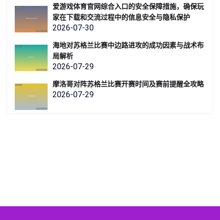
爱游戏体育官网综合入口的安全保障措施，确保玩
家在下载和交流过程中的信息安全与隐私保护
2026-07-30
海地对苏格兰比赛中边路进攻的成功因素与战术布
局解析
2026-07-29
摩洛哥对阵苏格兰比赛开赛时间及赛前提醒全攻略
2026-07-29