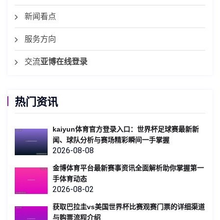
新闻看点
服务方向
交流
亚博在线登录
热门资讯
kaiyun体育官方登录入口：世界杯足球赛最新新
闻、球队分析与赛场精彩瞬间一手掌握
2026-08-08
金博体育平台最新赛事资讯全面解析助你掌握第一
手体育动态
2026-08-02
获取巴拉圭vs美国世界杯比赛观赛门票的详细渠道
与购票流程介绍