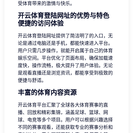
受体育带来的激情与快乐。
开云体育登陆网址的优势与特色
便捷的访问体验
开云体育登陆网址提供了简洁明了的入口，无
论是通过电脑还是手机，都能快速进入平台。
用户只需几步操作，就能开启属于自己的体育
娱乐空间。平台优化了页面布局，确保加载速
度快，操作流畅，极大提升了用户体验。无论
是观看直播还是浏览资讯，都能享受到极致的
便捷与舒适。
丰富的体育内容资源
开云体育平台汇聚了全球各大体育赛事的直
播、回放和精彩集锦，涵盖足球、篮球、网
球、电竞等多个项目。用户可以根据兴趣选择
不同的赛事观看，还能获取专业的赛事分析和