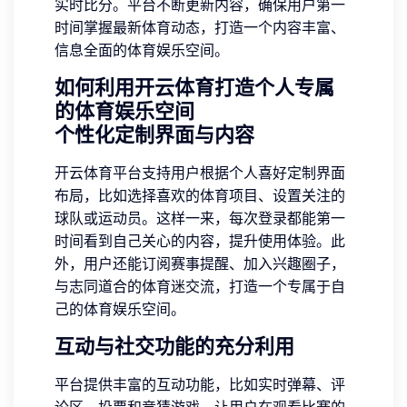
实时比分。平台不断更新内容，确保用户第一
时间掌握最新体育动态，打造一个内容丰富、
信息全面的体育娱乐空间。
如何利用开云体育打造个人专属
的体育娱乐空间
个性化定制界面与内容
开云体育平台支持用户根据个人喜好定制界面
布局，比如选择喜欢的体育项目、设置关注的
球队或运动员。这样一来，每次登录都能第一
时间看到自己关心的内容，提升使用体验。此
外，用户还能订阅赛事提醒、加入兴趣圈子，
与志同道合的体育迷交流，打造一个专属于自
己的体育娱乐空间。
互动与社交功能的充分利用
平台提供丰富的互动功能，比如实时弹幕、评