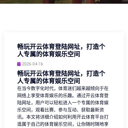
畅玩开云体育登陆网址，打造个
人专属的体育娱乐空间
2026-04-16
畅玩开云体育登陆网址，打造个
人专属的体育娱乐空间
在当今数字化时代，体育迷们越来越倾向于在
网络上享受体育娱乐的乐趣。通过开云体育登
陆网址，用户可以轻松进入一个专属的体育娱
乐空间，观看比赛、参与互动、获取最新资
讯。本文将详细介绍如何利用开云体育平台打
造属于自己的体育娱乐空间，让你随时随地享