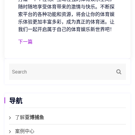
随时随地享受体育带来的激情与快乐。不断探
索平台的各种功能和资源，将会让你的体育娱
乐体验更加丰富多彩，成为真正的体育迷。让
我们一起开启属于自己的体育娱乐新世界吧！
下一篇
导航
了解
亚博捕鱼
案例中心