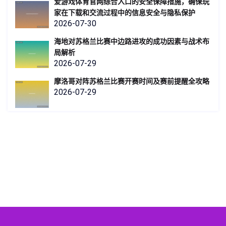
爱游戏体育官网综合入口的安全保障措施，确保玩
家在下载和交流过程中的信息安全与隐私保护
2026-07-30
海地对苏格兰比赛中边路进攻的成功因素与战术布
局解析
2026-07-29
摩洛哥对阵苏格兰比赛开赛时间及赛前提醒全攻略
2026-07-29