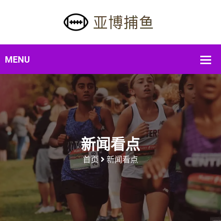
新闻看点
首页
新闻看点