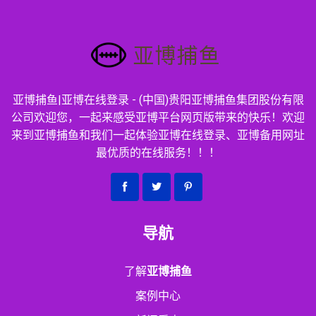
亚博捕鱼|亚博在线登录 - (中国)贵阳亚博捕鱼集团股份有限
公司欢迎您，一起来感受亚博平台网页版带来的快乐！欢迎
来到亚博捕鱼和我们一起体验亚博在线登录、亚博备用网址
最优质的在线服务！！！
导航
了解
亚博捕鱼
案例中心