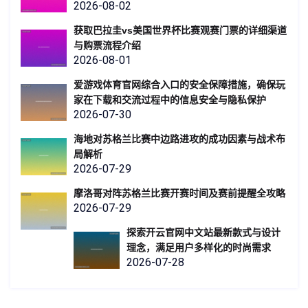
2026-08-02
获取巴拉圭vs美国世界杯比赛观赛门票的详细渠道
与购票流程介绍
2026-08-01
爱游戏体育官网综合入口的安全保障措施，确保玩
家在下载和交流过程中的信息安全与隐私保护
2026-07-30
海地对苏格兰比赛中边路进攻的成功因素与战术布
局解析
2026-07-29
摩洛哥对阵苏格兰比赛开赛时间及赛前提醒全攻略
2026-07-29
探索开云官网中文站最新款式与设计
理念，满足用户多样化的时尚需求
2026-07-28