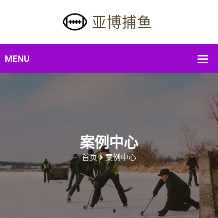
案例中心
首页
案例中心