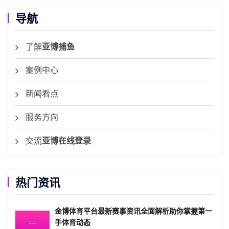
导航
了解
亚博捕鱼
案例中心
新闻看点
服务方向
交流
亚博在线登录
热门资讯
金博体育平台最新赛事资讯全面解析助你掌握第一
手体育动态