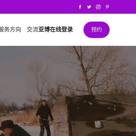
服务方向
交流
亚博在线登录
预约