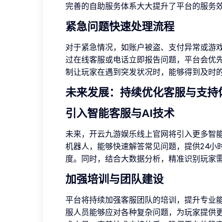
完善的自助服务体系大大提升了平台的服务
紧急问题快速处理流程
对于紧急情况，如账户被盗、支付异常或游
过在线客服或电话立即报告问题，平台会优
制让玩家在遇到突发状况时，能够得到及时
未来发展：持续优化客服与支持
引入智能客服与AI技术
未来，开云九游娱乐线上官网将引入更多智
机器人，能够快速解答常见问题，提供24小
度。同时，结合大数据分析，精准识别玩家
加强培训与团队建设
平台将持续加强客服团队的培训，提升专业
服人员能够应对各种复杂问题，为玩家提供