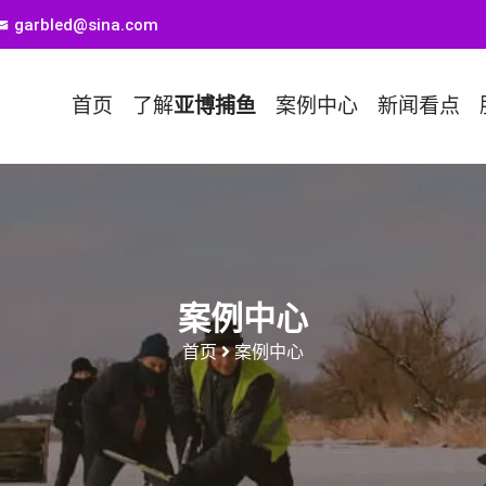
garbled@sina.com
首页
了解
亚博捕鱼
案例中心
新闻看点
案例中心
首页
案例中心