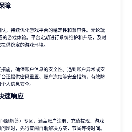
保障
团队，持续优化游戏平台的稳定性和兼容性。无论玩
畅的游戏体验。平台定期进行系统维护和升级，及时
家提供稳定的游戏环境。
证措施，确保账户信息的安全性。遇到账户异常或安
平台还提供密码重置、账户冻结等安全措施，有效防
和个人信息安全。
快速响应
见问题解答）专区，涵盖账户注册、充值提现、游戏
到问题时，先行查阅自助解决方案，节省等待时间。