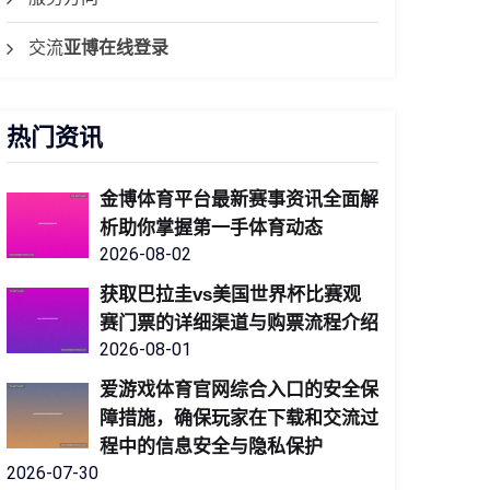
交流
亚博在线登录
热门资讯
金博体育平台最新赛事资讯全面解
析助你掌握第一手体育动态
2026-08-02
获取巴拉圭vs美国世界杯比赛观
赛门票的详细渠道与购票流程介绍
2026-08-01
爱游戏体育官网综合入口的安全保
障措施，确保玩家在下载和交流过
程中的信息安全与隐私保护
2026-07-30