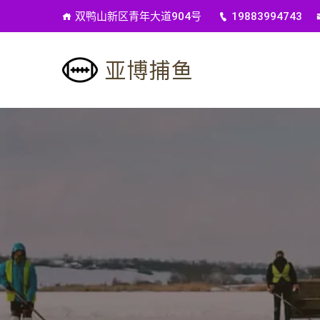
双鸭山新区青年大道904号
19883994743