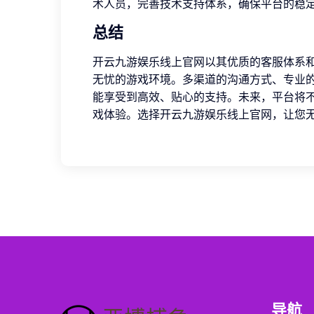
术人员，完善技术支持体系，确保平台的稳
总结
开云九游娱乐线上官网以其优质的客服体系
无忧的游戏环境。多渠道的沟通方式、专业
能享受到高效、贴心的支持。未来，平台将
戏体验。选择开云九游娱乐线上官网，让您
导航