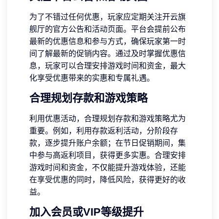
为了不错过任何优惠，玩家应定期关注开云旗
舰厅的官方公告和活动页面。平台会提前公布
最新的优惠信息和参与方式，确保玩家第一时
间了解最新的促销内容。通过及时掌握优惠信
息，玩家可以合理安排游戏时间和资金，最大
化享受优惠带来的实惠和专属礼遇。
合理规划存款和游戏策略
利用优惠活动，合理规划存款和游戏策略尤为
重要。例如，利用存款返利活动，分阶段存
款，逐步提升账户余额；在节日促销期间，集
中参与高返利项目，获得更多实惠。合理安排
游戏时间和资金，不仅能提升游戏体验，还能
在享受优惠的同时，降低风险，获得更好的收
益。
加入会员或VIP等级提升