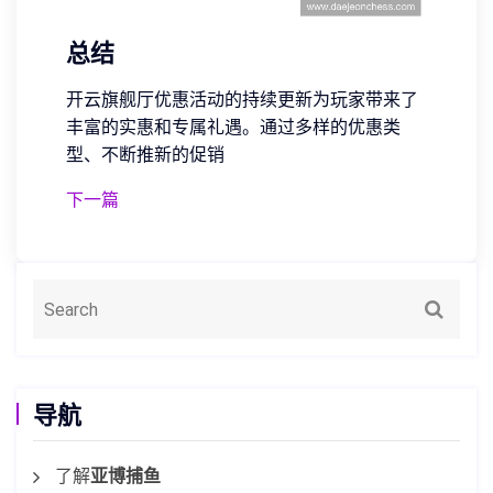
总结
开云旗舰厅优惠活动的持续更新为玩家带来了
丰富的实惠和专属礼遇。通过多样的优惠类
型、不断推新的促销
下一篇
导航
了解
亚博捕鱼