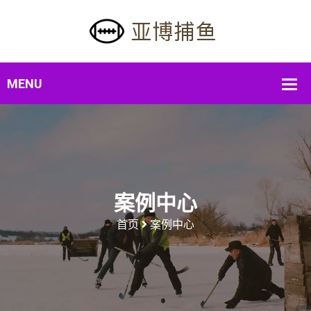
案例中心
首页
案例中心