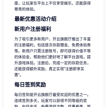
度，让玩家在平台上不仅享受娱乐，还能获得
尊贵的体验。
最新优惠活动介绍
新用户注册福利
为了吸引更多新用户，开云旗舰厅推出了丰富
的注册福利，包括首次存款赠金、免费体验券
等。新用户只需注册账号，即可获得价值不等
的体验金，帮助他们更好地了解平台游戏，提
升游戏体验。注册后，完成一定的存款任务，
还能获得额外奖励，真正实现“注册即享实
惠”。
每日签到奖励
每日签到是开云旗舰厅最受欢迎的优惠之一。
连续签到多天，玩家可以获得不同等级的奖
励，包括金币、免费游戏次数、优惠券等。签