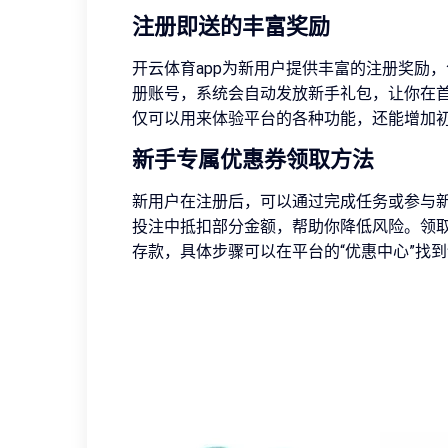
注册即送的丰富奖励
开云体育app为新用户提供丰富的注册奖励
册账号，系统会自动发放新手礼包，让你在
仅可以用来体验平台的各种功能，还能增加
新手专属优惠券领取方法
新用户在注册后，可以通过完成任务或参与
投注中抵扣部分金额，帮助你降低风险。领
存款，具体步骤可以在平台的“优惠中心”找