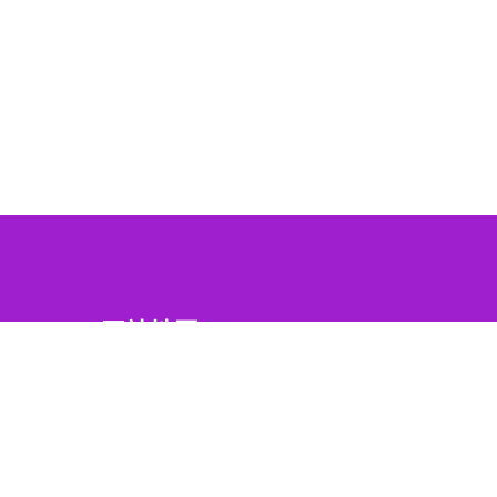
网站地图
号
SiteMap