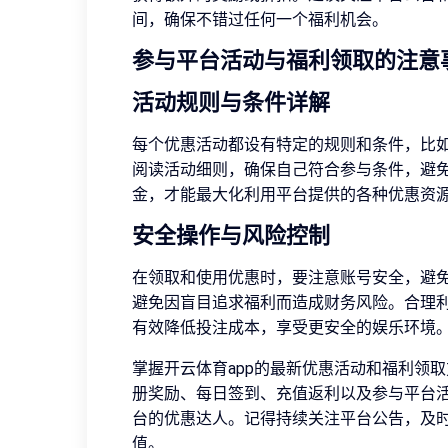
间，确保不错过任何一个福利机会。
参与平台活动与福利领取的注意
活动规则与条件详解
每个优惠活动都设有特定的规则和条件，比
阅读活动细则，确保自己符合参与条件，避
金，才能最大化利用平台提供的各种优惠资
安全操作与风险控制
在领取和使用优惠时，要注意账号安全，避
避免因盲目追求福利而造成财务风险。合理
有效降低投注成本，享受更安全的娱乐环境
掌握开云体育app的最新优惠活动和福利领
册奖励、每日签到、充值返利以及参与平台
台的优惠达人。记得持续关注平台公告，及
值。