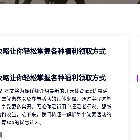
细攻略让你轻松掌握各种福利领取方式
细攻略让你轻松掌握各种福利领取方式
？本文将为你详细介绍最新的开云体育app优惠活
专属优惠券以及参与活动的具体步骤。通过掌握这些
，享受更多实惠。无论你是新用户还是老玩家，都能
验和收益。接下来，我们将逐一解析每个优惠活动的
育app的优惠达人。
利