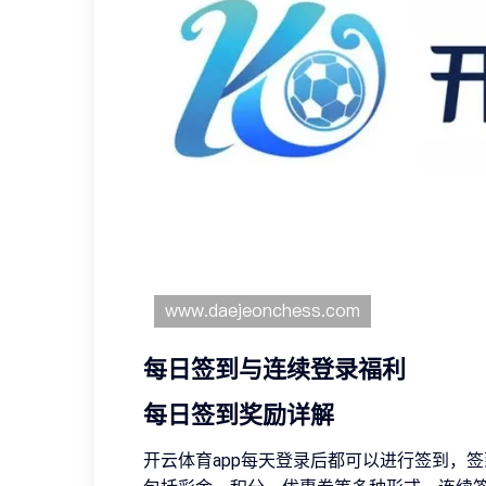
每日签到与连续登录福利
每日签到奖励详解
开云体育app每天登录后都可以进行签到，