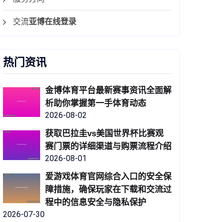
交流
亚博在线登录
热门资讯
金博体育平台最新赛事资讯全面解
析助你掌握第一手体育动态
2026-08-02
获取巴拉圭vs美国世界杯比赛观
赛门票的详细渠道与购票流程介绍
2026-08-01
爱游戏体育官网综合入口的安全保
障措施，确保玩家在下载和交流过
程中的信息安全与隐私保护
2026-07-30