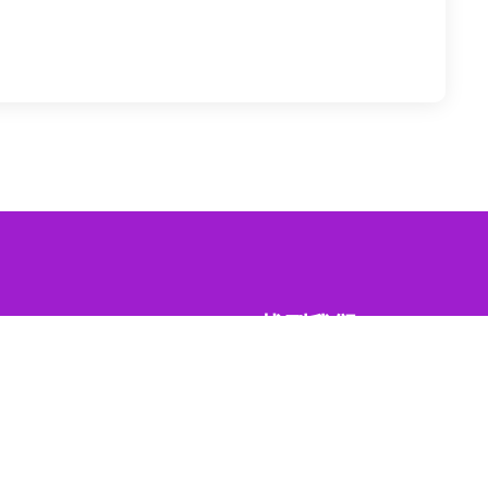
找到我们
博捕鱼
双鸭山新区青年大道904
19883994743
心
garbled@sina.com
点
工作时间：9:00-6:00