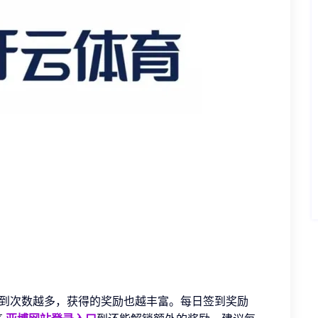
签到次数越多，获得的奖励也越丰富。每日签到奖励