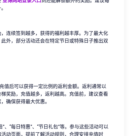
签
亚博网站登录入口
到还能解锁额外的奖励。建议每
升。
励，连续签到越多，获得的福利越丰厚。为了最大化
。此外，部分活动还会在特定节日或特殊日子推出双
在充值后可以获得一定比例的返利金额。返利通常以
阶梯奖励，充值越多，返利越高。充值前，建议查看
案，确保获得最大优惠。
”、“每日特惠”、“节日礼包”等。参与这些活动可以
和活动页面，提前了解活动规则，合理安排充值时