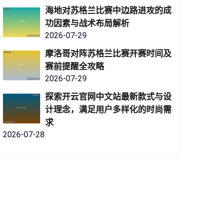
海地对苏格兰比赛中边路进攻的成
功因素与战术布局解析
2026-07-29
摩洛哥对阵苏格兰比赛开赛时间及
赛前提醒全攻略
2026-07-29
探索开云官网中文站最新款式与设
计理念，满足用户多样化的时尚需
求
2026-07-28