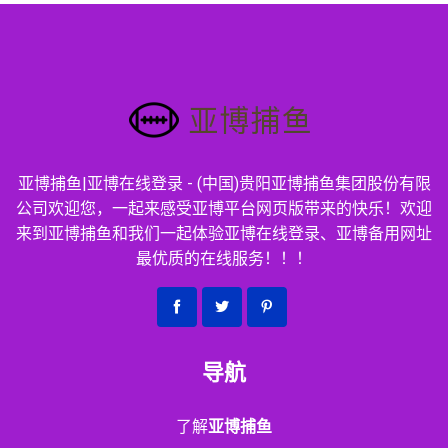
亚博捕鱼|亚博在线登录 - (中国)贵阳亚博捕鱼集团股份有限
公司欢迎您，一起来感受亚博平台网页版带来的快乐！欢迎
来到亚博捕鱼和我们一起体验亚博在线登录、亚博备用网址
最优质的在线服务！！！
导航
了解
亚博捕鱼