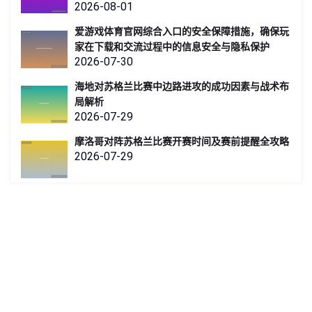
2026-08-01
爱游戏体育官网综合入口的安全保障措施，确保玩
家在下载和交流过程中的信息安全与隐私保护
2026-07-30
海地对苏格兰比赛中边路进攻的成功因素与战术布
局解析
2026-07-29
摩洛哥对阵苏格兰比赛开赛时间及赛前提醒全攻略
2026-07-29