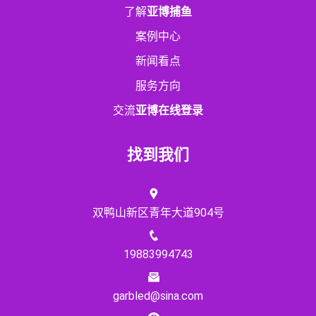
了解
亚博捕鱼
案例中心
新闻看点
服务方向
交流
亚博在线登录
找到我们
双鸭山新区青年大道904号
19883994743
garbled@sina.com