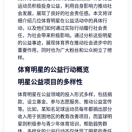
运动员积极投身公益，利用自身影响力推动社
会发展，展现了良好的社会责任感。本文将详
细介绍几位体育明星在公益活动中的具体行
动，以及他们如何通过实际行动履行社会责
任，为社会带来积极影响。通过分析这些明星
的公益事迹，展现体育界在推动社会进步中的
重要作用，同时也为广大粉丝和公众树立了榜
样。
体育明星的公益行动概览
明星公益项目的多样性
体育明星在公益领域的投入形式多样，包括捐
款、设立基金、参与志愿服务、推动公益宣传
等。比如，某知名足球运动员每年都捐出部分
收入用于贫困地区的教育改善项目，而篮球明
星则积极参与青少年体育培训，帮助弱势群
体。多样化的公益行动不仅体现了明星的责任