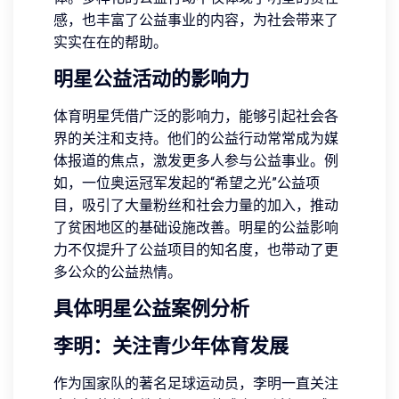
感，也丰富了公益事业的内容，为社会带来了
实实在在的帮助。
明星公益活动的影响力
体育明星凭借广泛的影响力，能够引起社会各
界的关注和支持。他们的公益行动常常成为媒
体报道的焦点，激发更多人参与公益事业。例
如，一位奥运冠军发起的“希望之光”公益项
目，吸引了大量粉丝和社会力量的加入，推动
了贫困地区的基础设施改善。明星的公益影响
力不仅提升了公益项目的知名度，也带动了更
多公众的公益热情。
具体明星公益案例分析
李明：关注青少年体育发展
作为国家队的著名足球运动员，李明一直关注