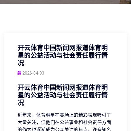
开云体育中国新闻网报道体育明
星的公益活动与社会责任履行情
况
2026-04-03
开云体育中国新闻网报道体育明
星的公益活动与社会责任履行情
况
近年来，体育明星在赛场上的精彩表现吸引了
大量关注，但他们在公益事业和社会责任方面
的作为也逐渐成为公众关注的焦点。许多知名