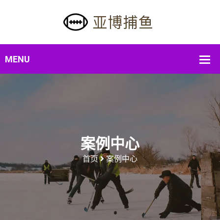
案例中心
首页
案例中心