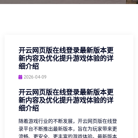
开云网页版在线登录最新版本更
新内容及优化提升游戏体验的详
细介绍
2026-04-09
开云网页版在线登录最新版本更
新内容及优化提升游戏体验的详
细介绍
随着游戏行业的不断发展，开云网页版在线登
录平台不断推出最新版本，旨在为玩家带来更
流畅、更安全、更丰富的游戏体验。最新版本