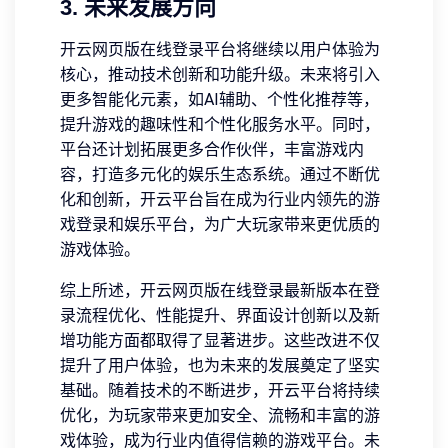
3. 未来发展方向
开云网页版在线登录平台将继续以用户体验为
核心，推动技术创新和功能升级。未来将引入
更多智能化元素，如AI辅助、个性化推荐等，
提升游戏的趣味性和个性化服务水平。同时，
平台还计划拓展更多合作伙伴，丰富游戏内
容，打造多元化的娱乐生态系统。通过不断优
化和创新，开云平台旨在成为行业内领先的游
戏登录和娱乐平台，为广大玩家带来更优质的
游戏体验。
综上所述，开云网页版在线登录最新版本在登
录流程优化、性能提升、界面设计创新以及新
增功能方面都取得了显著进步。这些改进不仅
提升了用户体验，也为未来的发展奠定了坚实
基础。随着技术的不断进步，开云平台将持续
优化，为玩家带来更加安全、流畅和丰富的游
戏体验，成为行业内值得信赖的游戏平台。未