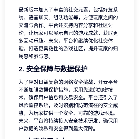
最新版本加入了丰富的社交元素，包括好友系
统、语音聊天、组队功能等，方便玩家之间的
交流与合作。平台还支持内容分享和社区讨
论，让玩家可以展示自己的游戏成就，获取更
多互动乐趣。未来，平台将继续优化社交体
验，打造更具粘性的游戏社区，提升玩家的归
属感和参与感。
2. 安全保障与数据保护
为了应对日益复杂的网络安全挑战，开云平台
不断加强数据保护措施，采用先进的加密技
术，确保用户信息和交易安全。平台还引入了
风险监控系统，及时识别和防范潜在的安全威
胁，为玩家提供一个安全、可靠的游戏环境。
未来，平台将持续投入安全技术研发，确保用
户数据的隐私和安全得到最大保障。