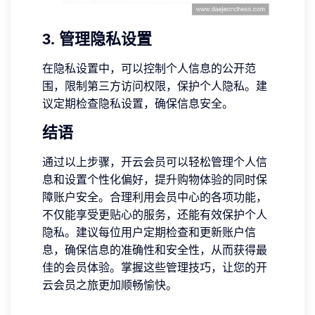
3. 管理隐私设置
在隐私设置中，可以控制个人信息的公开范
围，限制第三方访问权限，保护个人隐私。建
议定期检查隐私设置，确保信息安全。
结语
通过以上步骤，开云会员可以轻松管理个人信
息和设置个性化偏好，提升购物体验的同时保
障账户安全。合理利用会员中心的各项功能，
不仅能享受更贴心的服务，还能有效保护个人
隐私。建议每位用户定期检查和更新账户信
息，确保信息的准确性和安全性，从而获得最
佳的会员体验。掌握这些管理技巧，让您的开
云会员之旅更加顺畅愉快。