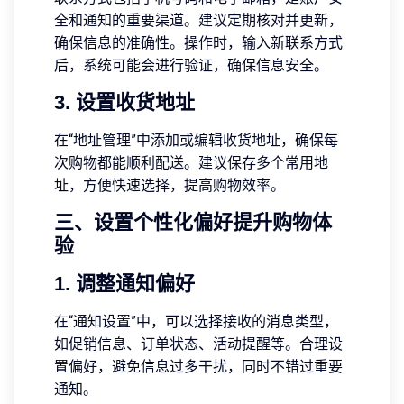
全和通知的重要渠道。建议定期核对并更新，
确保信息的准确性。操作时，输入新联系方式
后，系统可能会进行验证，确保信息安全。
3. 设置收货地址
在“地址管理”中添加或编辑收货地址，确保每
次购物都能顺利配送。建议保存多个常用地
址，方便快速选择，提高购物效率。
三、设置个性化偏好提升购物体
验
1. 调整通知偏好
在“通知设置”中，可以选择接收的消息类型，
如促销信息、订单状态、活动提醒等。合理设
置偏好，避免信息过多干扰，同时不错过重要
通知。