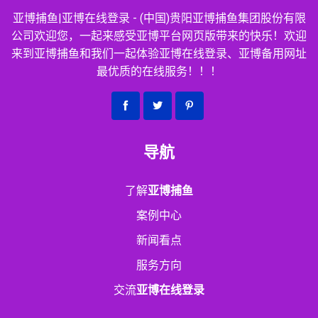
亚博捕鱼|亚博在线登录 - (中国)贵阳亚博捕鱼集团股份有限
公司欢迎您，一起来感受亚博平台网页版带来的快乐！欢迎
来到亚博捕鱼和我们一起体验亚博在线登录、亚博备用网址
最优质的在线服务！！！
导航
了解
亚博捕鱼
案例中心
新闻看点
服务方向
交流
亚博在线登录