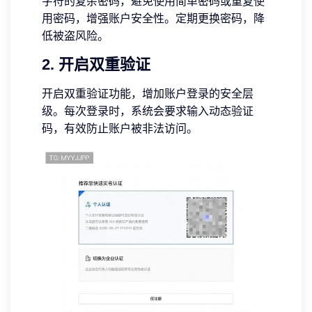
字符的复杂密码，避免使用简单密码或重复使
用密码，增强账户安全性。定期更换密码，降
低被盗风险。
2. 开启双重验证
开启双重验证功能，增加账户登录的安全层
级。每次登录时，系统会要求输入动态验证
码，有效防止账户被非法访问。