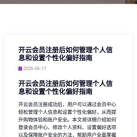
开云会员注册后如何管理个人信
息和设置个性化偏好指南
2026-06-17
开云会员注册后如何管理个人信
息和设置个性化偏好指南
开云会员注册成功后，用户可以通过会员中心
轻松管理个人信息和设置个性化偏好，从而提
升购物体验和账户安全。本文将详细介绍如何
登录会员中心、修改个人资料、设置偏好选项
以及保障账户安全的方法，帮助用户全面掌握