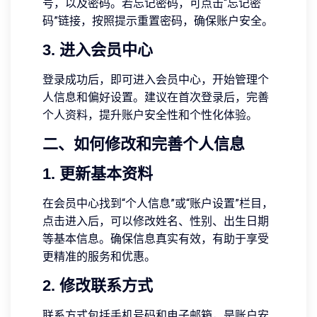
号，以及密码。若忘记密码，可点击“忘记密
码”链接，按照提示重置密码，确保账户安全。
3. 进入会员中心
登录成功后，即可进入会员中心，开始管理个
人信息和偏好设置。建议在首次登录后，完善
个人资料，提升账户安全性和个性化体验。
二、如何修改和完善个人信息
1. 更新基本资料
在会员中心找到“个人信息”或“账户设置”栏目，
点击进入后，可以修改姓名、性别、出生日期
等基本信息。确保信息真实有效，有助于享受
更精准的服务和优惠。
2. 修改联系方式
联系方式包括手机号码和电子邮箱，是账户安