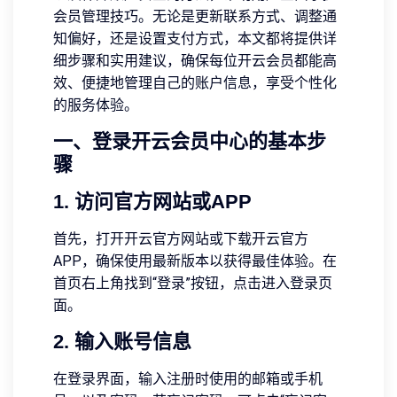
会员管理技巧。无论是更新联系方式、调整通
知偏好，还是设置支付方式，本文都将提供详
细步骤和实用建议，确保每位开云会员都能高
效、便捷地管理自己的账户信息，享受个性化
的服务体验。
一、登录开云会员中心的基本步
骤
1. 访问官方网站或APP
首先，打开开云官方网站或下载开云官方
APP，确保使用最新版本以获得最佳体验。在
首页右上角找到“登录”按钮，点击进入登录页
面。
2. 输入账号信息
在登录界面，输入注册时使用的邮箱或手机