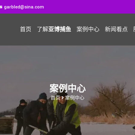
garbled@sina.com
首页
了解
亚博捕鱼
案例中心
新闻看点
案例中心
首页
案例中心