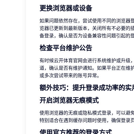
更换浏览器或设备
如果问题依然存在，尝试使用不同的浏览器登录，比
览器已更新到最新版本，关闭所有不必要的
备登录，确认是否为设备兼容性问题引起的
检查平台维护公告
有时候云开体育官网会进行系统维护或升级
道，确认是否有维护通知。如果平台正在维
或多次尝试带来的账号异常。
额外技巧：提升登录成功率的实
开启浏览器无痕模式
使用浏览器的无痕或隐私模式登录，可以避免缓
特别适合在遇到缓存问题时使用，确保登录
使用官方推荐的登录方式