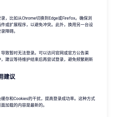
如从Chrome切换到Edge或Firefox。确保浏
插件或扩展程序，以避免冲突。此外，换用另一台设
登录障碍。
，导致暂时无法登录。可以访问官网或官方公告渠
护，建议等待维护结束后再尝试登录，避免频繁刷新
用建议
存和Cookies的干扰，提高登录成功率。这种方式
页面加载的内容是最新的。