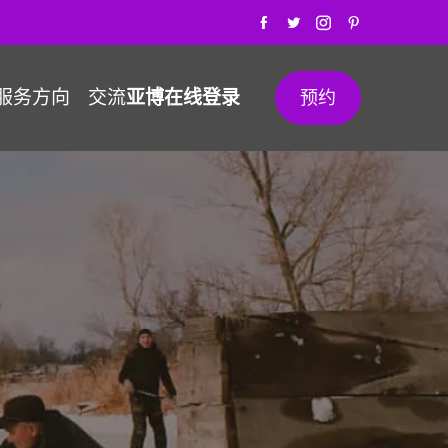
服务方向
交流
亚博在线登录
预约