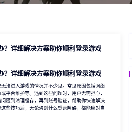
办？详细解决方案助你顺利登录游戏
办？详细解决方案助你顺利登录游戏
或无法进入游戏的情况并不少见。常见原因包括网络
题或平台维护等。遇到这些问题时，用户无需担心，
络问题到清理缓存，再到账号验证，帮助你快速解决
握这些技巧后，无论遇到什么登录障碍，都能应对自