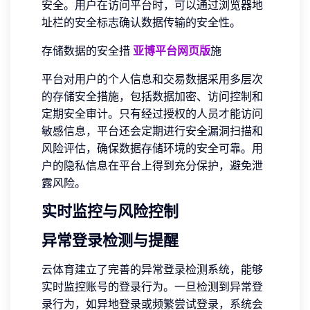
安全。用户在访问平台时，可以通过浏览器地
址栏的安全标志确认数据传输的安全性。
存储数据的安全措
亚博平台网页版
施
平台对用户的个人信息和交易数据采用多层次
的存储安全措施，包括数据加密、访问控制和
定期安全审计。只有经过授权的人员才能访问
敏感信息，平台还会定期进行安全漏洞扫描和
风险评估，确保数据存储环境的安全可靠。用
户的隐私信息在平台上得到充分保护，避免泄
露风险。
实时监控与风险控制
异常登录检测与提醒
云体育建立了完善的异常登录检测系统，能够
实时监控账号的登录行为。一旦检测到异常登
录行为，如异地登录或频繁尝试登录，系统会