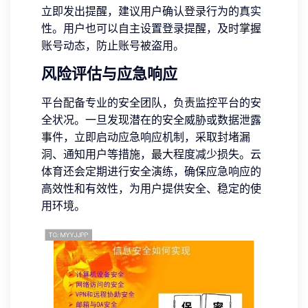
立即发出提醒，建议用户确认登录行为的真实
性。用户也可以自主设置登录提醒，及时掌握
账号动态，防止账号被盗用。
风险评估与应急响应
平台配备专业的安全团队，负责监控平台的安
全状况。一旦发现潜在的安全威胁或数据泄露
事件，立即启动应急响应机制，采取封堵漏
洞、通知用户等措施，最大程度减少损失。云
体育还会定期进行安全演练，确保应急响应的
高效性和有效性，为用户提供安全、稳定的使
用环境。