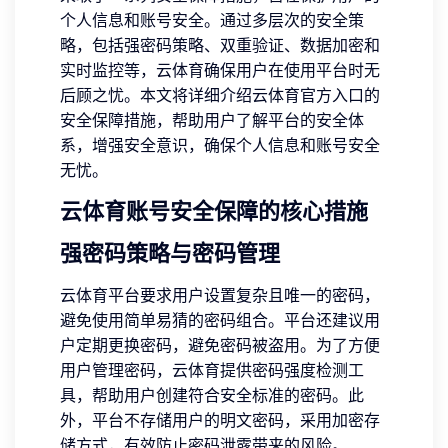
个人信息和账号安全。通过多层次的安全策
略，包括强密码策略、双重验证、数据加密和
实时监控等，云体育确保用户在使用平台时无
后顾之忧。本文将详细介绍云体育官方入口的
安全保障措施，帮助用户了解平台的安全体
系，增强安全意识，确保个人信息和账号安全
无忧。
云体育账号安全保障的核心措施
强密码策略与密码管理
云体育平台要求用户设置复杂且唯一的密码，
避免使用简单易猜的密码组合。平台还建议用
户定期更换密码，避免密码被盗用。为了方便
用户管理密码，云体育提供密码强度检测工
具，帮助用户创建符合安全标准的密码。此
外，平台不存储用户的明文密码，采用加密存
储方式，有效防止密码泄露带来的风险。