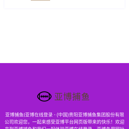
亚博捕鱼|亚博在线登录 - (中国)贵阳亚博捕鱼集团股份有限
公司欢迎您，一起来感受亚博平台网页版带来的快乐！欢迎