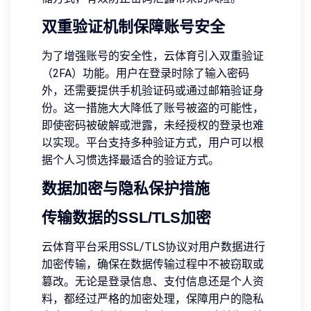
双重验证机制保障账号安全
为了增强账号的安全性，云体育引入双重验证
（2FA）功能。用户在登录时除了输入密码
外，还需要提供手机验证码或通过邮箱验证身
份。这一措施大大降低了账号被盗的可能性，
即使密码被破解或泄露，未经授权的登录也难
以实现。平台支持多种验证方式，用户可以根
据个人习惯选择最适合的验证方式。
数据加密与隐私保护措施
传输数据的SSL/TLS加密
云体育平台采用SSL/TLS协议对用户数据进行
加密传输，确保在数据传输过程中不被窃取或
篡改。无论是登录信息、支付信息还是个人资
料，都经过严格的加密处理，保障用户的隐私